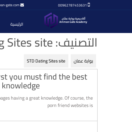
an-gate.com
00962787453631
الرئيسية
التصنيف:
 Sites site
بوابة عمان
STD Dating Sites site
st you must find the best
 knowledge.
ages having a great knowledge. Of course, the
porn friend websites is