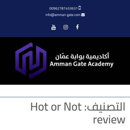
00962787453631
info@amman-gate.com
Menu
التصنيف:
Hot or Not
review