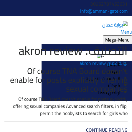
00962787453631
info@amman-gate.com
Menu
Mega-Menu
التصنيف:
akron review
بوابة عمان
akron review
الرئيسية
Of course TNA Board doesn’t
من نحن
enable for posts explicitly offering
الدبلومات التدريبية
شركائنا
sexual companies
تواصل معنا
Of course TNA Board doesn’t enable for posts explicitly
offering sexual companies Advanced search filters, in flip,
permit the hobbyists to search for girls who
CONTINUE READING