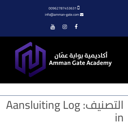
00962787453631
info@amman-gate.com
Menu
Aansluiting Log
التصنيف:
in