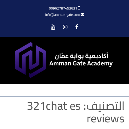
00962787453631
info@amman-gate.com
Menu
التصنيف:
321chat es
reviews