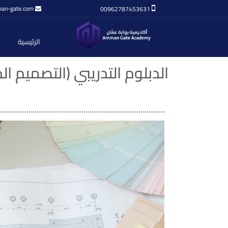
an-gate.com
00962787453631
الرئيسية
الدبلوم التدريبي (التصميم ا