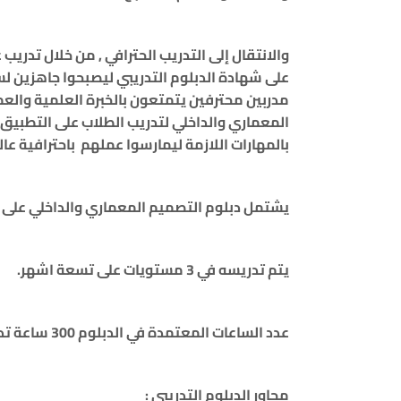
والانتقال إلى التدريب الحترافي , من خلال تدري
على شهادة الدبلوم التدريبي ليصبحوا جاهزين لس
مدربين محترفين يتمتعون بالخبرة العلمية وا
المعماري والداخلي لتدريب الطلاب على التطبيق
بالمهارات اللازمة ليمارسوا عملهم باحترافية عال
ي
شتمل دبلوم التصميم المعماري والداخلي على
يتم تدريسه في 3 مستويات على تسعة اشهر.
عدد الساعات المعتمدة في الدبلوم 300 ساعة تدريبية
محاور الدبلوم التدريبي :