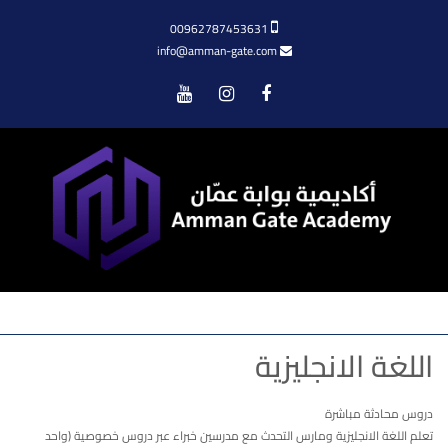
00962787453631
info@amman-gate.com
Menu
اللغة الانجليزية
دروس محادثة مباشرة
تعلم اللغة الانجليزية ومارس التحدث مع مدرسين خبراء عبر دروس خصوصية (واحد