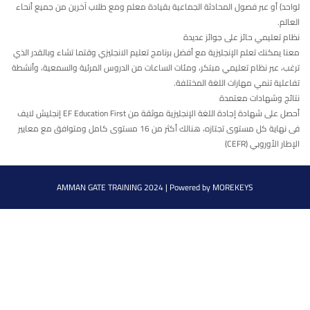
لواحد) أو عبر فصول المحادثة الجماعية بقيادة معلم ومع طلاب آخرين من جميع أنحاء
العالم.
نظام تعليمي حائز على جوائز عديدة
معنا يمكنك تعلم الإنجليزية مع أفضل برنامج تعليم الانجليزي وقتما تشاء وبالقدر الذي
ترغب، عبر نظام تعليمي مبتكر، ومئات الساعات من الدروس المرئية والسمعية، وأنشطة
تفاعلية تنمي مهارات اللغة المختلفة.
نتائج وشهادات معتمدة
أحصل على شهادة إجادة اللغة الإنجليزية موثقة من EF Education First إنجليش لايف
فى نهاية كل مستوى تجتازه، هنالك أكثر من 16 مستوى كامل ومتوافق مع معايير
الإطار الأوروبي (CEFR)
AMMAN GATE TRAINING 2024 |
Powered by
MOREKEYS